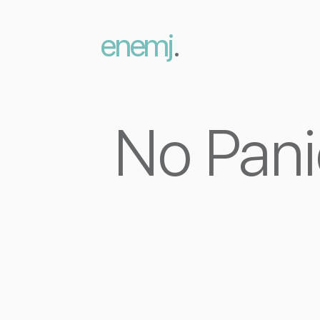
enemj
.
No Pani