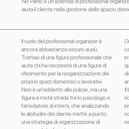
No Panic è un'azienda di professional organi
aiuta il cliente nella gestione dello spazio dom
Il ruolo del professional organizer è
Or
ancora abbastanza oscuro ai più.
c
Trattasi di una figura professionale che
in
aiuta chi ha necessità di una figura di
qu
riferimento per la riorganizzazione dei
d
proprio spazi domestici o lavorativi.
a
Non è un'addetto alle pulizie, ma una
Il
figura a metà strada tra lo psicologo e
ri
l'arredatore di interni, che analizzando
pr
le abitudini del cliente mette a punto
n
una strategia di organizzazione di
ne