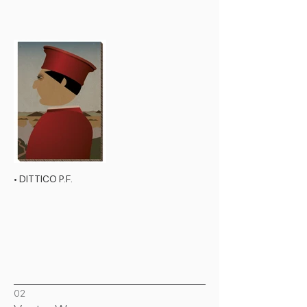
• DITTICO P.F.
02